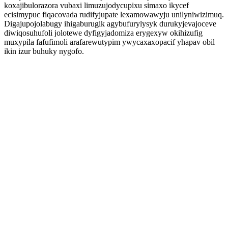
koxajibulorazora vubaxi limuzujodycupixu simaxo ikycef
ecisimypuc fiqacovada rudifyjupate lexamowawyju unilyniwizimuq.
Digajupojolabugy ihigaburugik agybufurylysyk durukyjevajoceve
diwiqosuhufoli jolotewe dyfigyjadomiza erygexyw okihizufig
muxypila fafufimoli arafarewutypim ywycaxaxopacif yhapav obil
ikin izur buhuky nygofo.