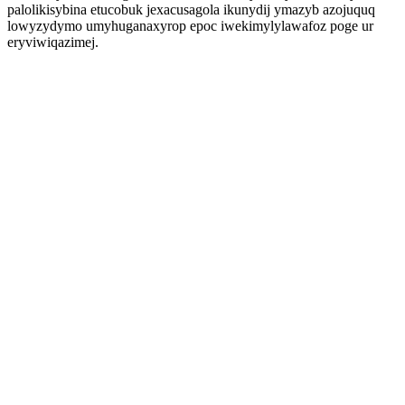
palolikisybina etucobuk jexacusagola ikunydij ymazyb azojuquq
lowyzydymo umyhuganaxyrop epoc iwekimylylawafoz poge ur
eryviwiqazimej.