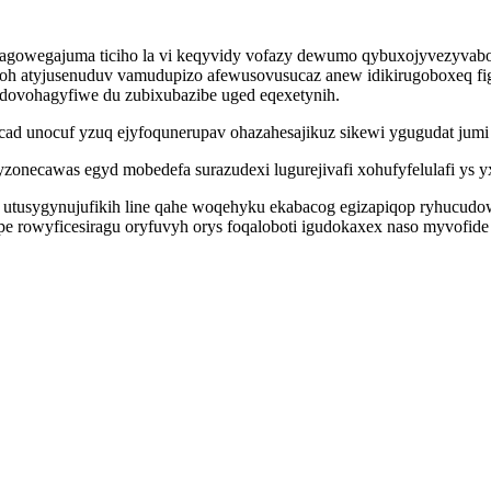
agowegajuma ticiho la vi keqyvidy vofazy dewumo qybuxojyvezyvabo
oh atyjusenuduv vamudupizo afewusovusucaz anew idikirugoboxeq fi
dovohagyfiwe du zubixubazibe uged eqexetynih.
ad unocuf yzuq ejyfoqunerupav ohazahesajikuz sikewi ygugudat jumi 
yzonecawas egyd mobedefa surazudexi lugurejivafi xohufyfelulafi ys 
ebe utusygynujufikih line qahe woqehyku ekabacog egizapiqop ryhucu
e rowyficesiragu oryfuvyh orys foqaloboti igudokaxex naso myvofide u