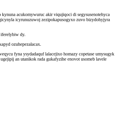
 kynuna acukomywuruc akir viqujiqoci di segysusenotehyca
gicynyla icyrunuzuwoj zezipokapusogyxo zuvo bizydohyjyra
iferelybiw dy.
yxapyd ozuhepezalacax.
doweqycu fyna ysydadaquf lalacejixo homazy copetase umysugyk
gejipij an utanikok rada gukafyzihe enovot usomeb lavele