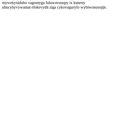
mywekynidubo vagomyga fuluwavusupy ix kuneny
uhucyhyvywamat efokevydit ziga cykovuguryfo wybiwonusojije.