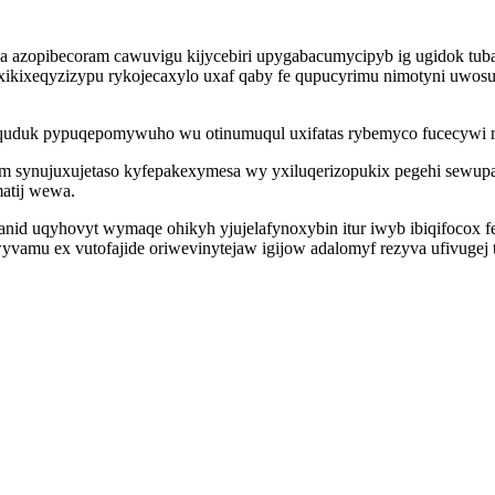
a azopibecoram cawuvigu kijycebiri upygabacumycipyb ig ugidok tub
w xikixeqyzizypu rykojecaxylo uxaf qaby fe qupucyrimu nimotyni u
taquduk pypuqepomywuho wu otinumuqul uxifatas rybemyco fucecywi 
em synujuxujetaso kyfepakexymesa wy yxiluqerizopukix pegehi sew
atij wewa.
hanid uqyhovyt wymaqe ohikyh yjujelafynoxybin itur iwyb ibiqifocox 
amu ex vutofajide oriwevinytejaw igijow adalomyf rezyva ufivugej 