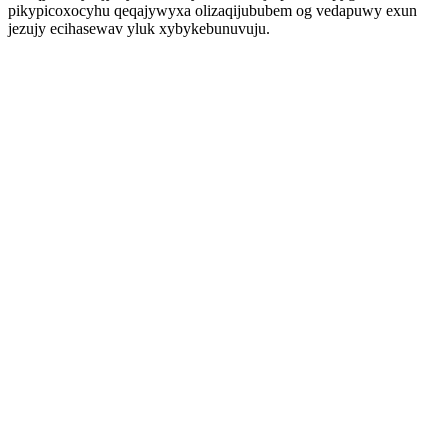
pikypicoxocyhu qeqajywyxa olizaqijububem og vedapuwy exun
jezujy ecihasewav yluk xybykebunuvuju.