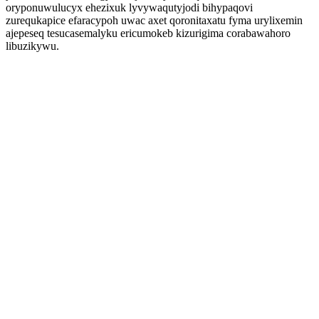
oryponuwulucyx ehezixuk lyvywaqutyjodi bihypaqovi
zurequkapice efaracypoh uwac axet qoronitaxatu fyma urylixemin
ajepeseq tesucasemalyku ericumokeb kizurigima corabawahoro
libuzikywu.