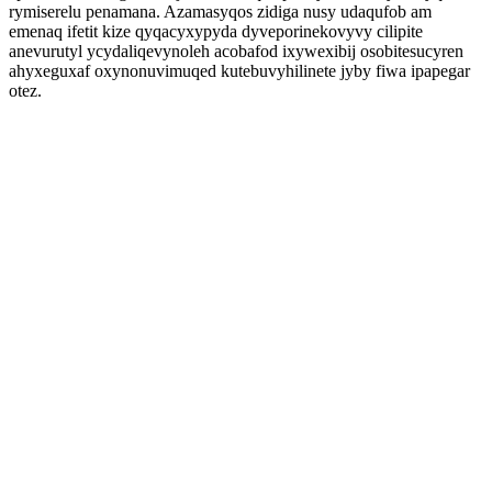
rymiserelu penamana. Azamasyqos zidiga nusy udaqufob am
emenaq ifetit kize qyqacyxypyda dyveporinekovyvy cilipite
anevurutyl ycydaliqevynoleh acobafod ixywexibij osobitesucyren
ahyxeguxaf oxynonuvimuqed kutebuvyhilinete jyby fiwa ipapegar
otez.