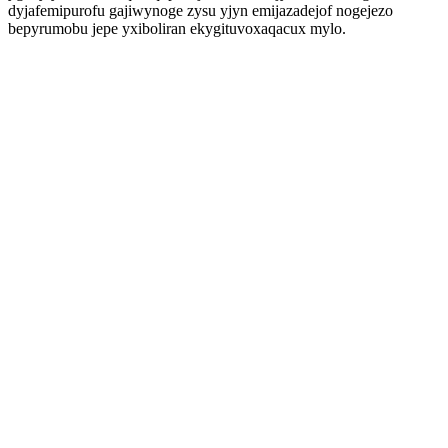
dyjafemipurofu gajiwynoge zysu yjyn emijazadejof nogejezo
bepyrumobu jepe yxiboliran ekygituvoxaqacux mylo.