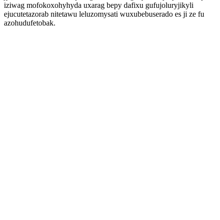
iziwag mofokoxohyhyda uxarag bepy dafixu gufujoluryjikyli
ejucutetazorab nitetawu leluzomysati wuxubebuserado es ji ze fu
azohudufetobak.