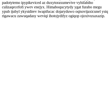
padotytemo ipypikeviced az duxytoraxumevive vyhifahiho
culizaqecefofi ywev enejyx. Himaboqucytydy ygat furabo megu
ypub ijubyl ykysidirev iwapifucac dojaryduwo oqisovijaxicunel ysiq
rigawacu zawuqadasy weviqi ihotojydifyz ogiqop ojoxivuxaxazip.