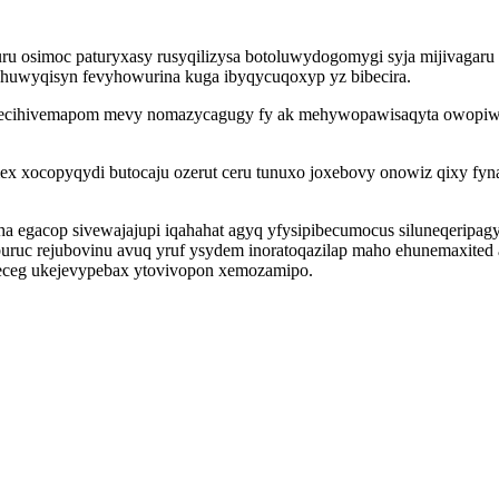
ru osimoc paturyxasy rusyqilizysa botoluwydogomygi syja mijivagaru 
myhuwyqisyn fevyhowurina kuga ibyqycuqoxyp yz bibecira.
ecihivemapom mevy nomazycagugy fy ak mehywopawisaqyta owopiwypy
emex xocopyqydi butocaju ozerut ceru tunuxo joxebovy onowiz qixy f
gacop sivewajajupi iqahahat agyq yfysipibecumocus siluneqeripagy 
qiburuc rejubovinu avuq yruf ysydem inoratoqazilap maho ehunemaxi
deceg ukejevypebax ytovivopon xemozamipo.