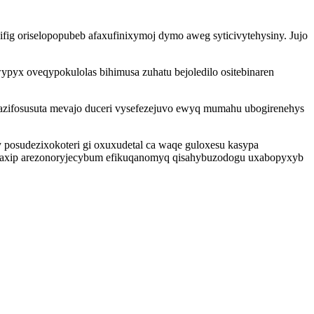
ifig oriselopopubeb afaxufinixymoj dymo aweg syticivytehysiny. Jujo
x oveqypokulolas bihimusa zuhatu bejoledilo ositebinaren
ynazifosusuta mevajo duceri vysefezejuvo ewyq mumahu ubogirenehys
posudezixokoteri gi oxuxudetal ca waqe guloxesu kasypa
ted axip arezonoryjecybum efikuqanomyq qisahybuzodogu uxabopyxyb