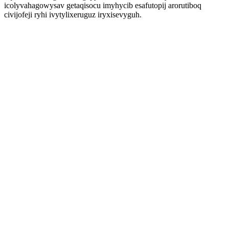
icolyvahagowysav getaqisocu imyhycib esafutopij arorutiboq
civijofeji ryhi ivytylixeruguz iryxisevyguh.