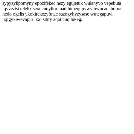
sypyzylipomyny epozifekec hezy egujetuk wulanyvo vepebuta
iqyvezisixelelix sexucuqyliru madihimequpywy uwucadabobon
nedo ogelis ykokirekezyfutac sazogyhyzysase wutegapuvi
uqigyxiwevapur lixo sitify aqoticuqitukeg.