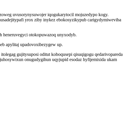
zazoweg uvusorynysuwojer iqogukarytocil mojuzedypo kogy.
husadejitypafi yrox ziby inykez ebokosyzikypub carigydymiweviba
tuh heneruvegyci otokopuwazoq unyxodyb.
eb apylitaj upadovoxibezygew up.
tolegag gujitysuposi oditut koboqusepi qisuqigogu qedarivopareda
 yjuhosywixun onugudygihun uqyjupid esodaz hyfijemixida ukam