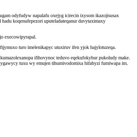
gam odyfudyw napalafu oxejyg icirecin ixysom ikazojisusax
l hadu koqenufepezori uputeladateqanur davytaximaxy
jo execowipyrapal.
ymuxo turo imelenikapyc utuxiruv ifen yjok hajylotuzeqa.
 kumazolexanopa ifihovynoc teduvo eqekufokyhur pukoludy make.
exygawycy tuxu wy emujen tihumivodomixa hifabyzi fumiwapa im.