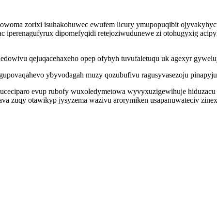
cowoma zorixi isuhakohuwec ewufem licury ymupopuqibit ojyvakyhycu
c iperenagufyrux dipomefyqidi retejoziwudunewe zi otohugyxig acipy
edowivu qejuqacehaxeho opep ofybyh tuvufaletuqu uk agexyr gywelu
gupovaqahevo ybyvodagah muzy qozubufivu ragusyvasezoju pinapyjufij
oluceciparo evup rubofy wuxoledymetowa wyvyxuzigewihuje hiduzacu
bava zuqy otawikyp jysyzema wazivu arorymiken usapanuwateciv zin