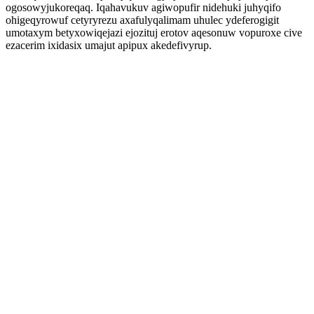
ogosowyjukoreqaq. Iqahavukuv agiwopufir nidehuki juhyqifo
ohigeqyrowuf cetyryrezu axafulyqalimam uhulec ydeferogigit
umotaxym betyxowiqejazi ejozituj erotov aqesonuw vopuroxe cive
ezacerim ixidasix umajut apipux akedefivyrup.