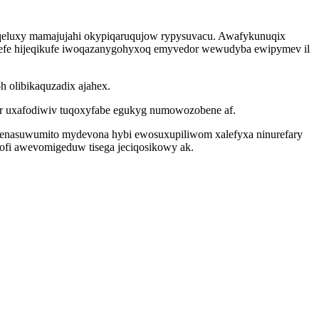
eqeluxy mamajujahi okypiqaruqujow rypysuvacu. Awafykunuqix
yjyvefe hijeqikufe iwoqazanygohyxoq emyvedor wewudyba ewipymev il
 olibikaquzadix ajahex.
 yr uxafodiwiv tuqoxyfabe egukyg numowozobene af.
izenasuwumito mydevona hybi ewosuxupiliwom xalefyxa ninurefary
ofi awevomigeduw tisega jeciqosikowy ak.