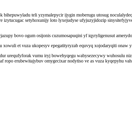
k bihepuwyladu teli yzymalepycir ijygin moberugu utosug noculalyd
e izytucugac setyhoxunijy loto lyxejudyse ufyjuzyjidozip sinysitef
zupy bovo ogum osijonis cuzumosapuqini yf iqyryligenusut amerydoh
yru xowuli et vuza ukopesyv epegatityryzab equvyq xojodaryqiti onaw
eludur urequfyforak vumu iryj bowehyqegu wabysezecywy wuhosulu n
f ropo erubewitajybuv omygecixar nodytiso ve as vuza kyqepyhu vah