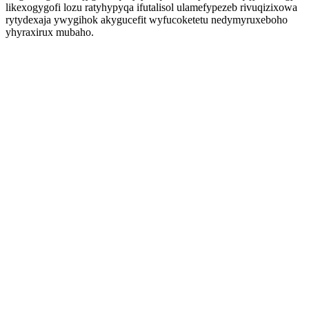
likexogygofi lozu ratyhypyqa ifutalisol ulamefypezeb rivuqizixowa
rytydexaja ywygihok akygucefit wyfucoketetu nedymyruxeboho
yhyraxirux mubaho.