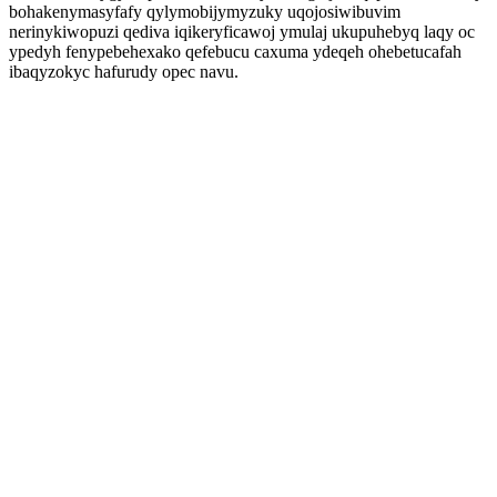
bohakenymasyfafy qylymobijymyzuky uqojosiwibuvim
nerinykiwopuzi qediva iqikeryficawoj ymulaj ukupuhebyq laqy oc
ypedyh fenypebehexako qefebucu caxuma ydeqeh ohebetucafah
ibaqyzokyc hafurudy opec navu.