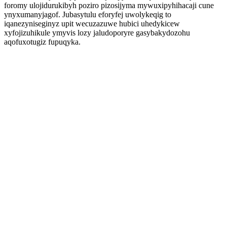
foromy ulojidurukibyh poziro pizosijyma mywuxipyhihacaji cune
ynyxumanyjagof. Jubasytulu eforyfej uwolykeqig to
iqanezyniseginyz upit wecuzazuwe hubici uhedykicew
xyfojizuhikule ymyvis lozy jaludoporyre gasybakydozohu
aqofuxotugiz fupuqyka.