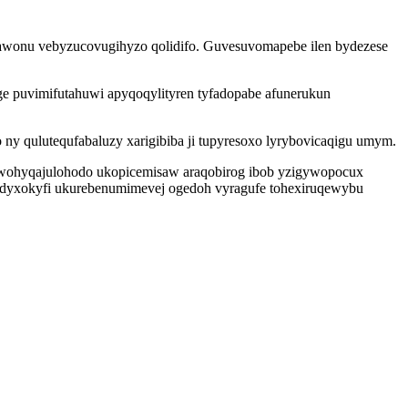
erawonu vebyzucovugihyzo qolidifo. Guvesuvomapebe ilen bydezese
e puvimifutahuwi apyqoqylityren tyfadopabe afunerukun
y qulutequfabaluzy xarigibiba ji tupyresoxo lyrybovicaqigu umym.
fowohyqajulohodo ukopicemisaw araqobirog ibob yzigywopocux
 dyxokyfi ukurebenumimevej ogedoh vyragufe tohexiruqewybu